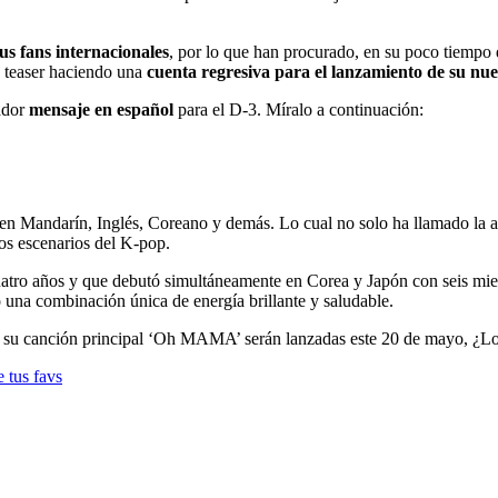
us fans internacionales
, por lo que han procurado, en su poco tiempo de
s teaser haciendo una
cuenta regresiva para el lanzamiento de su
tador
mensaje en español
para el D-3. Míralo a continuación:
en Mandarín, Inglés, Coreano y demás. Lo cual no solo ha llamado la at
los escenarios del K-pop.
cuatro años y que debutó simultáneamente en Corea y Japón con seis mi
 una combinación única de energía brillante y saludable.
u canción principal ‘Oh MAMA’ serán lanzadas este 20 de mayo, ¿Lo 
e tus favs