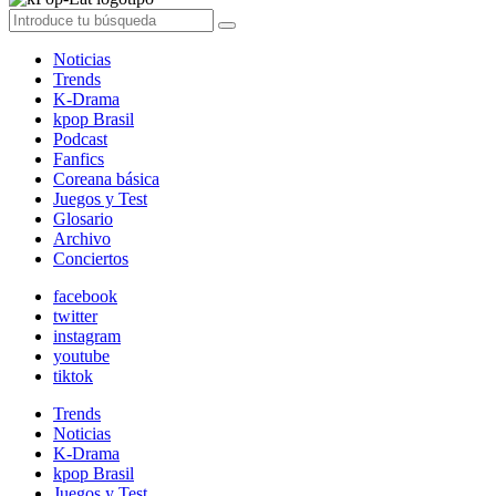
Noticias
Trends
K-Drama
kpop Brasil
Podcast
Fanfics
Coreana básica
Juegos y Test
Glosario
Archivo
Conciertos
facebook
twitter
instagram
youtube
tiktok
Trends
Noticias
K-Drama
kpop Brasil
Juegos y Test