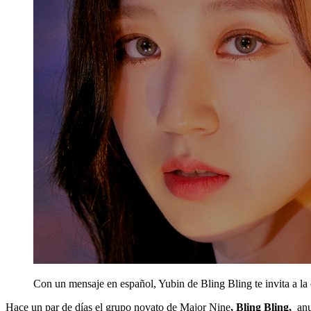
Con un mensaje en español, Yubin de Bling Bling te invita a
Hace un par de días el grupo novato de Major Nine
, Bling Bling,
anu