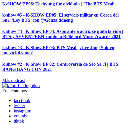
K-SHOW EP06: Taehyung fue olvidado | ‘The BTS Meal’
k-show #5 - K-SHOW EP05: El servicio militar en Corea del
Sur, ‘Ley BTS’ con @Gonza.ddaeng
k-show #4 - K-Show EP 04: Aspirante a actriz se quita la vida |
BTS y SEVENTEEN rumbo a Billboard Music Awards 2021
k-show #3 - K-Show EP 03: BTS Meal | ¿Lee Jong Suk en
nuevo kdrama?
k-show #2 - K-Show EP 02: Controversia de Seo Ye Ji | BTS:
BANG BANG CON 2021
Más podcast
Encuéntranos
facebook
twitter
instagram
youtube
tiktok