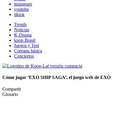
instagram
youtube
tiktok
Trends
Noticias
K-Drama
kpop Brasil
Juegos y Test
Coreana básica
Conciertos
Cómo jugar ‘EXO SHIP SAGA’, el juego web de EXO
Compartir
Glosario