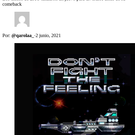
comeback
Por:
@qarolaa_
·
2 junio, 2021