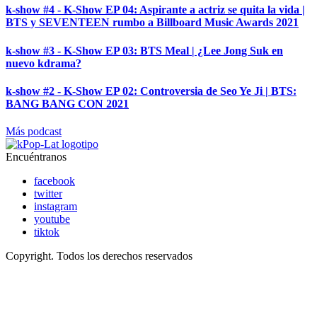
k-show #4 - K-Show EP 04: Aspirante a actriz se quita la vida |
BTS y SEVENTEEN rumbo a Billboard Music Awards 2021
k-show #3 - K-Show EP 03: BTS Meal | ¿Lee Jong Suk en
nuevo kdrama?
k-show #2 - K-Show EP 02: Controversia de Seo Ye Ji | BTS:
BANG BANG CON 2021
Más podcast
Encuéntranos
facebook
twitter
instagram
youtube
tiktok
Copyright. Todos los derechos reservados