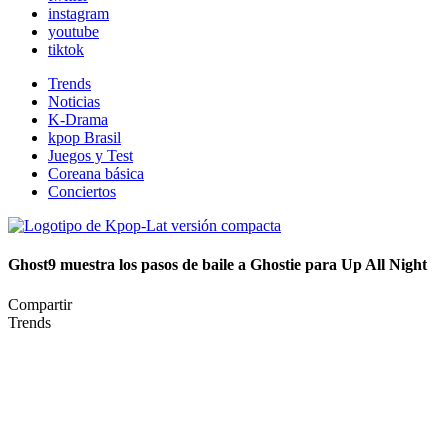
instagram
youtube
tiktok
Trends
Noticias
K-Drama
kpop Brasil
Juegos y Test
Coreana básica
Conciertos
Ghost9 muestra los pasos de baile a Ghostie para Up All Night
Compartir
Trends