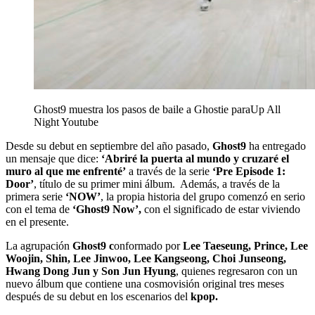
Ghost9 muestra los pasos de baile a Ghostie paraUp All
Night
Youtube
Desde su debut en septiembre del año pasado,
Ghost9
ha entregado
un mensaje que dice:
‘Abriré la puerta al mundo y cruzaré el
muro al que me enfrenté’
a través de la serie
‘Pre Episode 1:
Door’
, título de su primer mini álbum. Además, a través de la
primera serie
‘NOW’
, la propia historia del grupo comenzó en serio
con el tema de
‘Ghost9 Now’,
con el significado de estar viviendo
en el presente.
La agrupación
Ghost9 c
onformado por
Lee Taeseung, Prince, Lee
Woojin, Shin, Lee Jinwoo, Lee Kangseong, Choi Junseong,
Hwang Dong Jun y Son Jun Hyung
, quienes regresaron con un
nuevo álbum que contiene una cosmovisión original tres meses
después de su debut en los escenarios del
kpop.