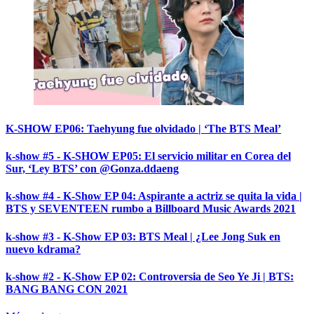
K-SHOW EP06: Taehyung fue olvidado | ‘The BTS Meal’
k-show #5 - K-SHOW EP05: El servicio militar en Corea del
Sur, ‘Ley BTS’ con @Gonza.ddaeng
k-show #4 - K-Show EP 04: Aspirante a actriz se quita la vida |
BTS y SEVENTEEN rumbo a Billboard Music Awards 2021
k-show #3 - K-Show EP 03: BTS Meal | ¿Lee Jong Suk en
nuevo kdrama?
k-show #2 - K-Show EP 02: Controversia de Seo Ye Ji | BTS:
BANG BANG CON 2021