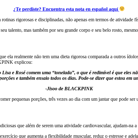
¿Te perdiste? Encuentra esta nota en español aquí
rotinas rigorosas e disciplinadas, não apenas em termos de atividade f
u talento, mas também por seu grande corpo e seu belo rosto, mesmo 
 ela realmente não tem uma dieta rigorosa comparada a outros ídolos, n
CKPINK explicou:
 e Rosé comem uma “tonelada”, o que é redimível é que eles não en
orções e também ensaio todos os dias. Pode-se dizer que estou em um 
-Jisoo de BLACKPINK
r pequenas porções, três vezes ao dia com um jantar que pode ser um 
udiciosas que além de serem uma atividade cardiovascular, ajudam-na a 
ício que aumenta a flexibilidade muscular, reduz o estresse e adelga