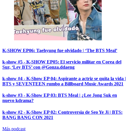
K-SHOW EP06: Taehyung fue olvidado | ‘The BTS Meal’
k-show #5 - K-SHOW EP05: El servicio militar en Corea del
Sur, ‘Ley BTS’ con @Gonza.ddaeng
k-show #4 - K-Show EP 04: Aspirante a actriz se quita la vida |
BTS y SEVENTEEN rumbo a Billboard Music Awards 2021
k-show #3 - K-Show EP 03: BTS Meal | ¿Lee Jong Suk en
nuevo kdrama?
k-show #2 - K-Show EP 02: Controversia de Seo Ye Ji | BTS:
BANG BANG CON 2021
Más podcast