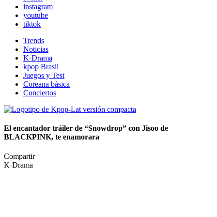
instagram
youtube
tiktok
Trends
Noticias
K-Drama
kpop Brasil
Juegos y Test
Coreana básica
Conciertos
El encantador tráiler de “Snowdrop” con Jisoo de
BLACKPINK, te enamorara
Compartir
K-Drama