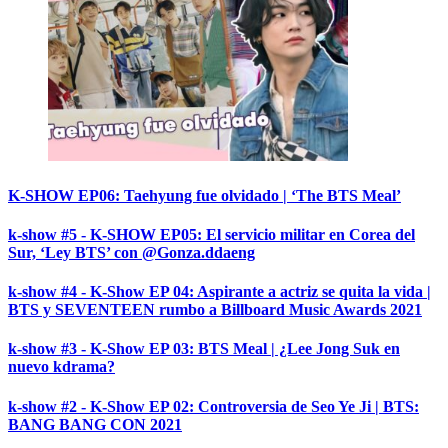
K-SHOW EP06: Taehyung fue olvidado | ‘The BTS Meal’
k-show #5 - K-SHOW EP05: El servicio militar en Corea del
Sur, ‘Ley BTS’ con @Gonza.ddaeng
k-show #4 - K-Show EP 04: Aspirante a actriz se quita la vida |
BTS y SEVENTEEN rumbo a Billboard Music Awards 2021
k-show #3 - K-Show EP 03: BTS Meal | ¿Lee Jong Suk en
nuevo kdrama?
k-show #2 - K-Show EP 02: Controversia de Seo Ye Ji | BTS:
BANG BANG CON 2021