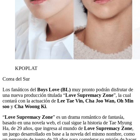
KPOPLAT
Corea del Sur
Los fanáticos del
Boys Love (BL)
muy pronto podrán disfrutar de
una nueva producción titulada “
Love Supremacy Zone
”, la cual
contará con la actuación de
Lee Tae Vin, Cha Joo Wan, Oh Min
soo
y
Cha Woong Ki
.
“
Love Supremacy Zone
” es un drama romántico de fantasía,
basado en una novela web, el cual sigue la historia de Tae Myung
Ha, de 29 años, que ingresa al mundo de
Love Supremacy Zone
,
un juego desarrollado en base a la novela del mismo nombre, como
un personaje de juego de 19 años para completar su misión de hacer