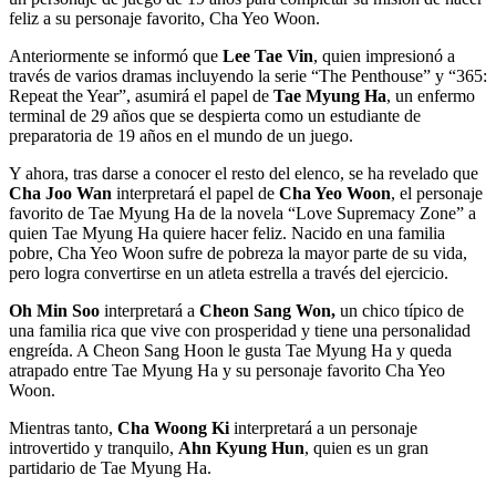
feliz a su personaje favorito, Cha Yeo Woon.
Anteriormente se informó que
Lee Tae Vin
, quien impresionó a
través de varios dramas incluyendo la serie “The Penthouse” y “365:
Repeat the Year”, asumirá el papel de
Tae Myung Ha
, un enfermo
terminal de 29 años que se despierta como un estudiante de
preparatoria de 19 años en el mundo de un juego.
Y ahora, tras darse a conocer el resto del elenco, se ha revelado que
Cha Joo Wan
interpretará el papel de
Cha Yeo Woon
, el personaje
favorito de Tae Myung Ha de la novela “Love Supremacy Zone” a
quien Tae Myung Ha quiere hacer feliz. Nacido en una familia
pobre, Cha Yeo Woon sufre de pobreza la mayor parte de su vida,
pero logra convertirse en un atleta estrella a través del ejercicio.
Oh Min Soo
interpretará a
Cheon Sang Won,
un chico típico de
una familia rica que vive con prosperidad y tiene una personalidad
engreída. A Cheon Sang Hoon le gusta Tae Myung Ha y queda
atrapado entre Tae Myung Ha y su personaje favorito Cha Yeo
Woon.
Mientras tanto,
Cha Woong Ki
interpretará a un personaje
introvertido y tranquilo,
Ahn Kyung Hun
, quien es un gran
partidario de Tae Myung Ha.