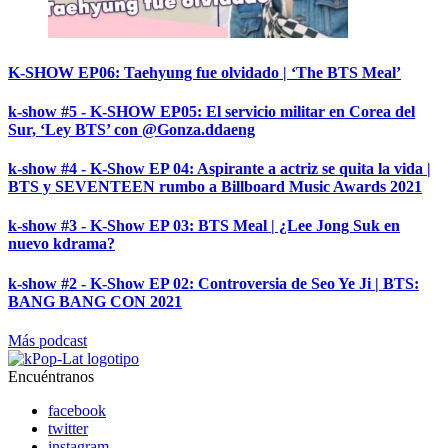
K-SHOW EP06: Taehyung fue olvidado | ‘The BTS Meal’
k-show #5 - K-SHOW EP05: El servicio militar en Corea del
Sur, ‘Ley BTS’ con @Gonza.ddaeng
k-show #4 - K-Show EP 04: Aspirante a actriz se quita la vida |
BTS y SEVENTEEN rumbo a Billboard Music Awards 2021
k-show #3 - K-Show EP 03: BTS Meal | ¿Lee Jong Suk en
nuevo kdrama?
k-show #2 - K-Show EP 02: Controversia de Seo Ye Ji | BTS:
BANG BANG CON 2021
Más podcast
Encuéntranos
facebook
twitter
instagram