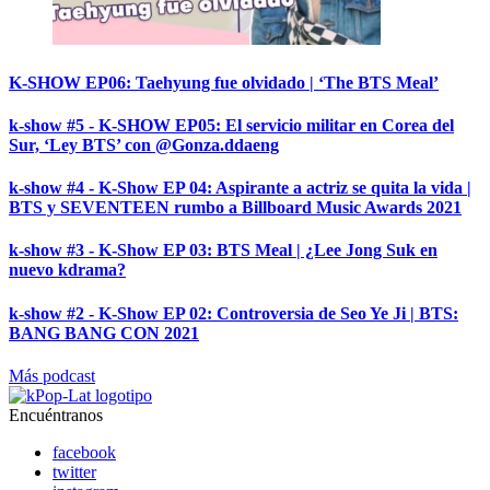
K-SHOW EP06: Taehyung fue olvidado | ‘The BTS Meal’
k-show #5 - K-SHOW EP05: El servicio militar en Corea del
Sur, ‘Ley BTS’ con @Gonza.ddaeng
k-show #4 - K-Show EP 04: Aspirante a actriz se quita la vida |
BTS y SEVENTEEN rumbo a Billboard Music Awards 2021
k-show #3 - K-Show EP 03: BTS Meal | ¿Lee Jong Suk en
nuevo kdrama?
k-show #2 - K-Show EP 02: Controversia de Seo Ye Ji | BTS:
BANG BANG CON 2021
Más podcast
Encuéntranos
facebook
twitter