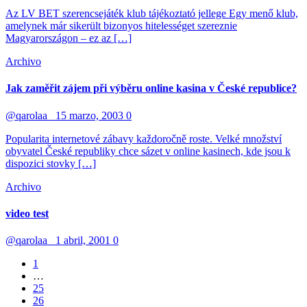
Az LV BET szerencsejáték klub tájékoztató jellege Egy menő klub,
amelynek már sikerült bizonyos hitelességet szereznie
Magyarországon – ez az […]
Archivo
Jak zaměřit zájem při výběru online kasina v České republice?
@qarolaa_
15 marzo, 2003
0
Popularita internetové zábavy každoročně roste. Velké množství
obyvatel České republiky chce sázet v online kasinech, kde jsou k
dispozici stovky […]
Archivo
video test
@qarolaa_
1 abril, 2001
0
1
…
25
26