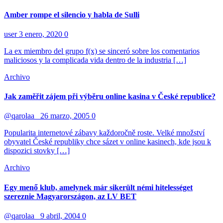
Amber rompe el silencio y habla de Sulli
user
3 enero, 2020
0
La ex miembro del grupo f(x) se sinceró sobre los comentarios
maliciosos y la complicada vida dentro de la industria […]
Archivo
Jak zaměřit zájem při výběru online kasina v České republice?
@qarolaa_
26 marzo, 2005
0
Popularita internetové zábavy každoročně roste. Velké množství
obyvatel České republiky chce sázet v online kasinech, kde jsou k
dispozici stovky […]
Archivo
Egy menő klub, amelynek már sikerült némi hitelességet
szereznie Magyarországon, az LV BET
@qarolaa_
9 abril, 2004
0