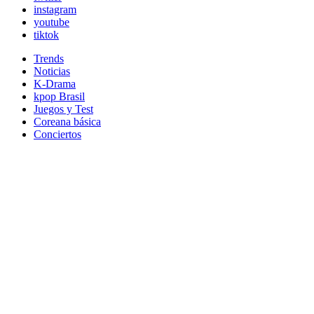
instagram
youtube
tiktok
Trends
Noticias
K-Drama
kpop Brasil
Juegos y Test
Coreana básica
Conciertos