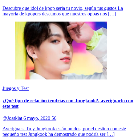
Descubre que idol de kpop seria tu novio, según tus gustos La
mayoria de kpopers deseamos que nuestros oppas nos […]
Juegos y Test
¿Qué tipo de relación tendrías con Jungkook?, averiguarlo con
este test
@Jossklat
6 mayo, 2020
56
Averigua si Tu y Jungkook están unidos, por el destino con este
pequeño test Jungkook ha demostrado que podría ser […]