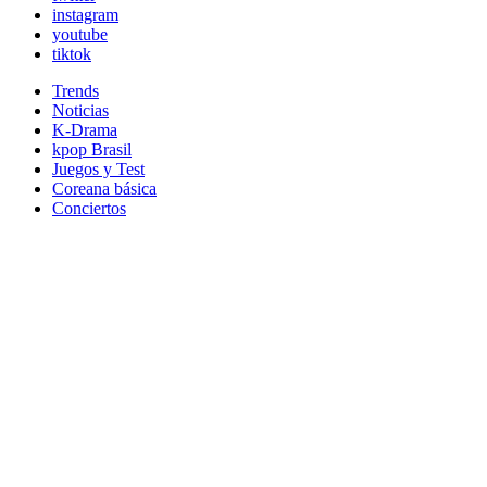
instagram
youtube
tiktok
Trends
Noticias
K-Drama
kpop Brasil
Juegos y Test
Coreana básica
Conciertos