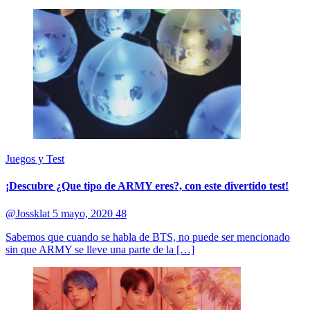
Juegos y Test
¡Descubre ¿Que tipo de ARMY eres?, con este divertido test!
@Jossklat
5 mayo, 2020
48
Sabemos que cuando se habla de BTS, no puede ser mencionado
sin que ARMY se lleve una parte de la […]