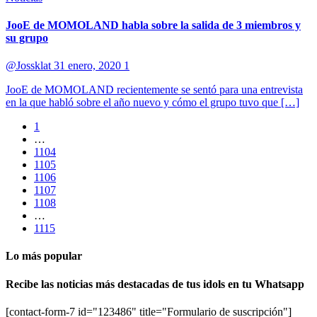
JooE de MOMOLAND habla sobre la salida de 3 miembros y
su grupo
@Jossklat
31 enero, 2020
1
JooE de MOMOLAND recientemente se sentó para una entrevista
en la que habló sobre el año nuevo y cómo el grupo tuvo que […]
1
…
1104
1105
1106
1107
1108
…
1115
Lo más popular
Recibe las noticias más destacadas de tus idols en tu Whatsapp
[contact-form-7 id="123486" title="Formulario de suscripción"]