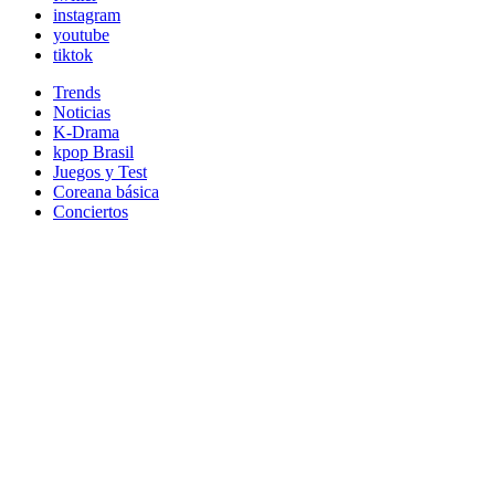
instagram
youtube
tiktok
Trends
Noticias
K-Drama
kpop Brasil
Juegos y Test
Coreana básica
Conciertos