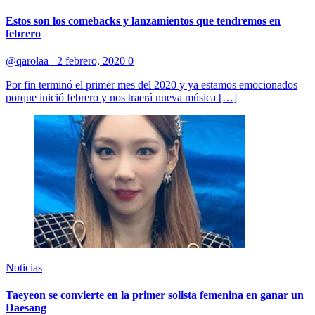
Estos son los comebacks y lanzamientos que tendremos en
febrero
@qarolaa_
2 febrero, 2020
0
Por fin terminó el primer mes del 2020 y ya estamos emocionados
porque inició febrero y nos traerá nueva música […]
Noticias
Taeyeon se convierte en la primer solista femenina en ganar un
Daesang