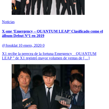
Noticias
X-one ‘Emergency – QUANTUM LEAP’ Clasificado como el
álbum Debut Nº1 en 2019
@Jossklat
10 enero, 2020
0
X1 recibe la perecea de la fortuna Emergency _ QUANTUM
LEAP ” de X1 registró mayor volumen de ventas de […]