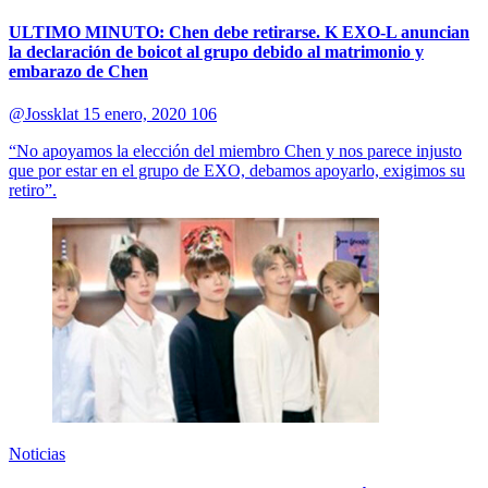
ULTIMO MINUTO: Chen debe retirarse. K EXO-L anuncian
la declaración de boicot al grupo debido al matrimonio y
embarazo de Chen
@Jossklat
15 enero, 2020
106
“No apoyamos la elección del miembro Chen y nos parece injusto
que por estar en el grupo de EXO, debamos apoyarlo, exigimos su
retiro”.
Noticias