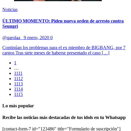
Noticias
ÚLTIMO MOMENTO: Piden nueva orden de arresto contra
Seungri
@qarolaa_
9 enero, 2020
0
Continúan los problemas para el ex miembro de BIGBANG, por 7
cargos Tras siete meses de haberse presentado el caso […]
1
…
1111
1112
1113
1114
1115
Lo más popular
Recibe las noticias más destacadas de tus idols en tu Whatsapp
[contact-form-7 id="123486" title="Formulario de suscripción"]