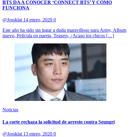
BTS DA A CONOCER ‘CONNECT BTS’ Y CÓMO
FUNCIONA
@Jossklat
14 enero, 2020
0
Este año ha sido sin lugar a duda maravilloso para Army, Album
nuevo, Película en puerta, Teasers, ¿Acaso los chicos […]
Noticias
La corte rechaza la solicitud de arresto contra Seungri
@Jossklat
13 enero, 2020
0