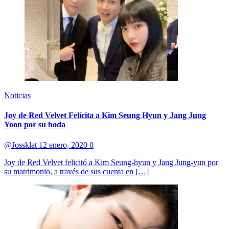
Noticias
Joy de Red Velvet Felícita a Kim Seung Hyun y Jang Jung
Yoon por su boda
@Jossklat
12 enero, 2020
0
Joy de Red Velvet felicitó a Kim Seung-hyun y Jang Jung-yun por
su matrimonio, a través de sus cuenta en […]