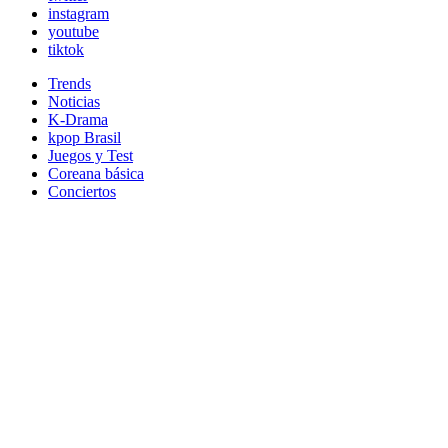
instagram
youtube
tiktok
Trends
Noticias
K-Drama
kpop Brasil
Juegos y Test
Coreana básica
Conciertos