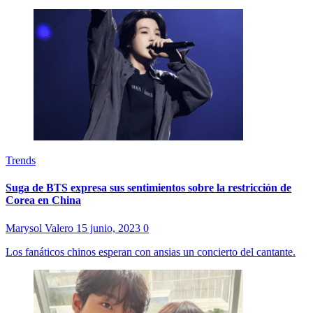
Trends
Suga de BTS expresa sus sentimientos sobre la restricción de
Corea en China
Marysol Valero
15 junio, 2023
0
Los fanáticos chinos esperan con ansias un concierto del cantante.