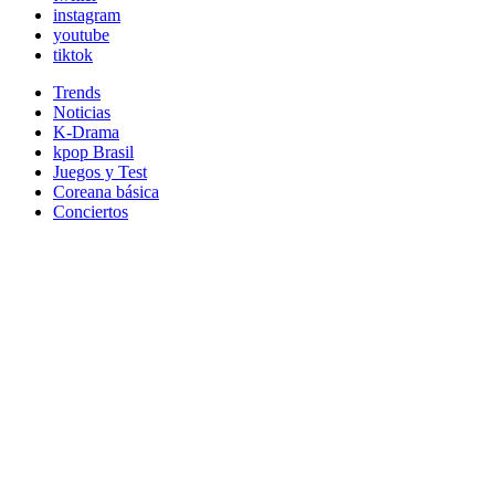
instagram
youtube
tiktok
Trends
Noticias
K-Drama
kpop Brasil
Juegos y Test
Coreana básica
Conciertos