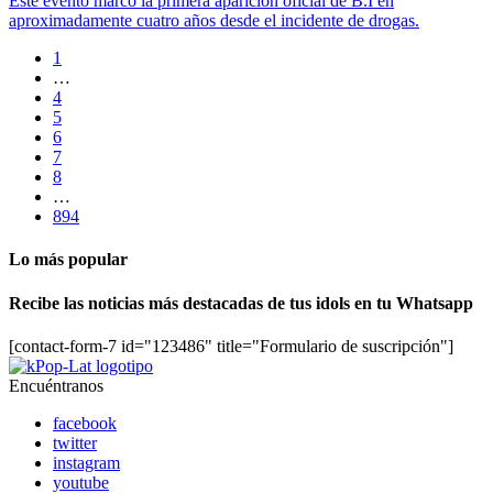
Este evento marcó la primera aparición oficial de B.I en
aproximadamente cuatro años desde el incidente de drogas.
1
…
4
5
6
7
8
…
894
Lo más popular
Recibe las noticias más destacadas de tus idols en tu Whatsapp
[contact-form-7 id="123486" title="Formulario de suscripción"]
Encuéntranos
facebook
twitter
instagram
youtube