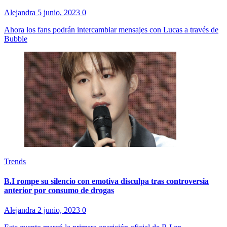
Alejandra
5 junio, 2023
0
Ahora los fans podrán intercambiar mensajes con Lucas a través de
Bubble
Trends
B.I rompe su silencio con emotiva disculpa tras controversia
anterior por consumo de drogas
Alejandra
2 junio, 2023
0