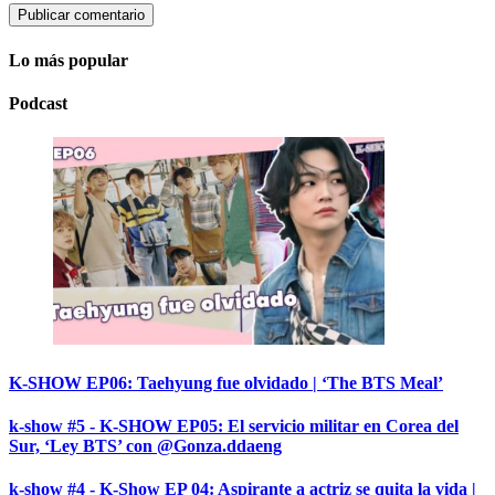
Lo más popular
Podcast
K-SHOW EP06: Taehyung fue olvidado | ‘The BTS Meal’
k-show #5 - K-SHOW EP05: El servicio militar en Corea del
Sur, ‘Ley BTS’ con @Gonza.ddaeng
k-show #4 - K-Show EP 04: Aspirante a actriz se quita la vida |