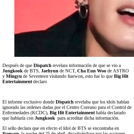
Después de que
Dispatch
revelara información de que se vio a
Jungkook
de BTS,
Jaehyun
de NCT,
Cha Eun Woo
de ASTRO
y
Mingyu
de Seventeen visitando Itaewon, esto fue lo que
Big Hit
Entertainment
declaro
El informe exclusivo donde
Dispatch
revelaba que los idols habían
ignorado las ordenes dadas por el Centro Coreano para el Control de
Enfermedades (KCDC),
Big Hit Entertainment
había declarado
que hablaría con
Jungkook
para acreditar dicha información.
El sello declara que en efecto el Idol de BTS se encontraba en
Itaewon
, la noche del 25 de abril, disculpándose por las acciones