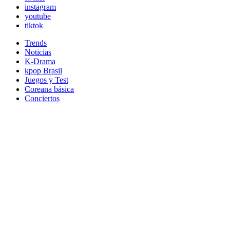
instagram
youtube
tiktok
Trends
Noticias
K-Drama
kpop Brasil
Juegos y Test
Coreana básica
Conciertos