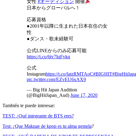
女性
#オーディション
開催
日本からグローバルへ！
応募資格
●2001年以降に生まれた日本在住の女
性
●ダンス・歌未経験可
公式LINEからのみ応募可能
https://t.co/6tv7IqFvkq
公式
Instagram
https://t.co/fatzRMTAoC
#BIGHIT
#BigHitJap
pic.twitter.com/EZvEU6xAX9
— Big Hit Japan Audition
(@BigHitJapan_Aud)
June 17, 2020
También te puede interesar:
TEST: ¿Qué integrante de BTS eres?
Test: ¿Que Maknae de kpop es tu alma gemela
?