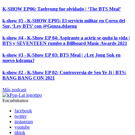
K-SHOW EP06: Taehyung fue olvidado | ‘The BTS Meal’
k-show #5 - K-SHOW EP05: El servicio militar en Corea del
Sur, ‘Ley BTS’ con @Gonza.ddaeng
k-show #4 - K-Show EP 04: Aspirante a actriz se quita la vida |
BTS y SEVENTEEN rumbo a Billboard Music Awards 2021
k-show #3 - K-Show EP 03: BTS Meal | ¿Lee Jong Suk en
nuevo kdrama?
k-show #2 - K-Show EP 02: Controversia de Seo Ye Ji | BTS:
BANG BANG CON 2021
Más podcast
Encuéntranos
facebook
twitter
instagram
youtube
tiktok