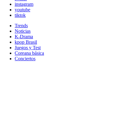
instagram
youtube
tiktok
Trends
Noticias
K-Drama
kpop Brasil
Juegos y Test
Coreana básica
Conciertos