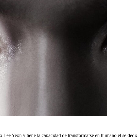
 Lee Yeon y tiene la capacidad de transformarse en humano el se dedica