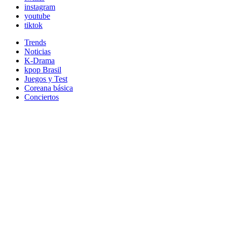
instagram
youtube
tiktok
Trends
Noticias
K-Drama
kpop Brasil
Juegos y Test
Coreana básica
Conciertos