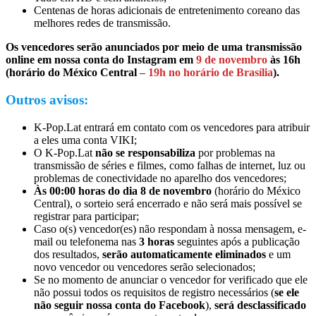
Centenas de horas adicionais de entretenimento coreano das
melhores redes de transmissão.
Os vencedores serão anunciados por meio de uma transmissão
online em nossa conta do Instagram em
9 de novembro
às 16h
(horário do México Central
–
19h no horário de Brasília
).
Outros avisos:
K-Pop.Lat entrará em contato com os vencedores para atribuir
a eles uma conta VIKI;
O K-Pop.Lat
não se responsabiliza
por problemas na
transmissão de séries e filmes, como falhas de internet, luz ou
problemas de conectividade no aparelho dos vencedores;
Às 00:00 horas do dia 8 de novembro
(horário do México
Central), o sorteio será encerrado e não será mais possível se
registrar para participar;
Caso o(s) vencedor(es) não respondam à nossa mensagem, e-
mail ou telefonema nas
3 horas
seguintes após a publicação
dos resultados,
serão automaticamente eliminados
e um
novo vencedor ou vencedores serão selecionados;
Se no momento de anunciar o vencedor for verificado que ele
não possui todos os requisitos de registro necessários (
se ele
não seguir nossa conta do Facebook
),
será desclassificado