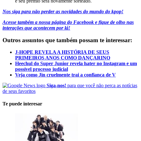
e seu prêmio será novamente sorteado.
Nos siga para não perder as novidades do mundo do kpop!
Acesse também a nossa página do Facebook e fique de olho nas
interações que acontecem por lá!
Outros assuntos que também possam te interessar:
J-HOPE REVELA A HISTÓRIA DE SEUS
PRIMEIROS ANOS COMO DANÇARINO
Heechul do Super Junior revela hater no Instagram e um
possível processo judicial
Veja como Jin cruelmente trai a confiança de V
Siga-nos!
para que você não perca as notícias
de seus favoritos
Te puede interesar