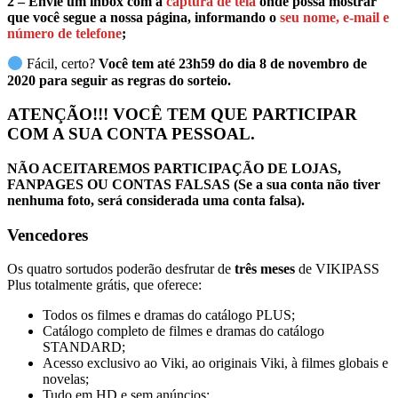
2 – Envie um inbox com a
captura de tela
onde possa mostrar
que você segue a nossa página, informando o
seu nome, e-mail e
número de telefone
;
Fácil, certo?
Você tem até 23h59 do dia 8 de novembro de
2020 para seguir as regras do sorteio.
ATENÇÃO!!! ️VOCÊ TEM QUE PARTICIPAR
COM A SUA CONTA PESSOAL.
NÃO ACEITAREMOS PARTICIPAÇÃO DE LOJAS,
FANPAGES OU CONTAS FALSAS (Se a sua conta não tiver
nenhuma foto, será considerada uma conta falsa).
Vencedores
Os quatro sortudos poderão desfrutar de
três meses
de VIKIPASS
Plus totalmente grátis, que oferece:
Todos os filmes e dramas do catálogo PLUS;
Catálogo completo de filmes e dramas do catálogo
STANDARD;
Acesso exclusivo ao Viki, ao originais Viki, à filmes globais e
novelas;
Tudo em HD e sem anúncios;