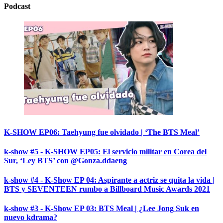
Podcast
K-SHOW EP06: Taehyung fue olvidado | ‘The BTS Meal’
k-show #5 - K-SHOW EP05: El servicio militar en Corea del
Sur, ‘Ley BTS’ con @Gonza.ddaeng
k-show #4 - K-Show EP 04: Aspirante a actriz se quita la vida |
BTS y SEVENTEEN rumbo a Billboard Music Awards 2021
k-show #3 - K-Show EP 03: BTS Meal | ¿Lee Jong Suk en
nuevo kdrama?