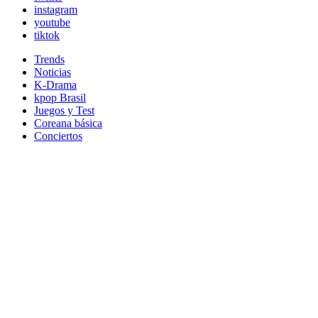
instagram
youtube
tiktok
Trends
Noticias
K-Drama
kpop Brasil
Juegos y Test
Coreana básica
Conciertos