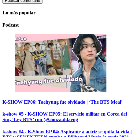
Lo más popular
Podcast
K-SHOW EP06: Taehyung fue olvidado | ‘The BTS Meal’
k-show #5 - K-SHOW EP05: El servicio militar en Corea del
Sur, ‘Ley BTS’ con @Gonza.ddaeng
k-show #4 - K-Show EP 04: Aspirante a actriz se quita la vida |