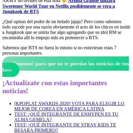
ARMY no olvides de esta nota
Ariana Grande lanzara
Sweetener World Tour en Netflix posiblemente se vera a
Jungkook de BTS
¿Qué opinas del poder de un helado jajaja? Pero como sabemos
todo sucede por una razón obviamente el acto de los chicos en insitir
a Jungkook que se uniria fue algo agregando que su idol RM se
encontraba alli lo empujo más en pertenecer a BTS.
Sabemos que BTS no fuera lo mismo si no estuvieran estas 7
personas importantes.
¡Síguenos!
para que no te pierdas las noticias de tus
favs
¡Actualízate con estas importantes
noticias!
[KPOPLAT AWARDS 2020] VOTA PARA ELEGIR LO
MEJOR DE COREA EN AMÉRICA LATINA
TEST: ¿QUÉ INTEGRANTE DE ENHYPEN ES TU
ALMA GEMELA?
TEST: ¿QUÉ INTEGRANTE DE STRAY KIDS TE
BESARA PRIMERO?