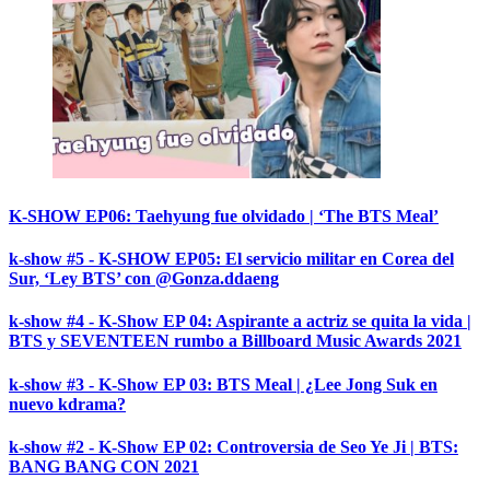
K-SHOW EP06: Taehyung fue olvidado | ‘The BTS Meal’
k-show #5 - K-SHOW EP05: El servicio militar en Corea del
Sur, ‘Ley BTS’ con @Gonza.ddaeng
k-show #4 - K-Show EP 04: Aspirante a actriz se quita la vida |
BTS y SEVENTEEN rumbo a Billboard Music Awards 2021
k-show #3 - K-Show EP 03: BTS Meal | ¿Lee Jong Suk en
nuevo kdrama?
k-show #2 - K-Show EP 02: Controversia de Seo Ye Ji | BTS:
BANG BANG CON 2021