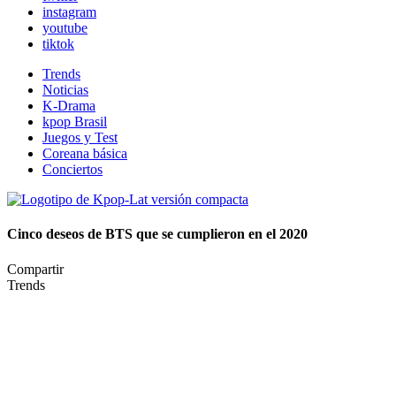
instagram
youtube
tiktok
Trends
Noticias
K-Drama
kpop Brasil
Juegos y Test
Coreana básica
Conciertos
Cinco deseos de BTS que se cumplieron en el 2020
Compartir
Trends