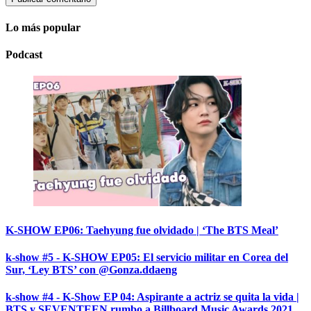
Lo más popular
Podcast
K-SHOW EP06: Taehyung fue olvidado | ‘The BTS Meal’
k-show #5 - K-SHOW EP05: El servicio militar en Corea del
Sur, ‘Ley BTS’ con @Gonza.ddaeng
k-show #4 - K-Show EP 04: Aspirante a actriz se quita la vida |
BTS y SEVENTEEN rumbo a Billboard Music Awards 2021