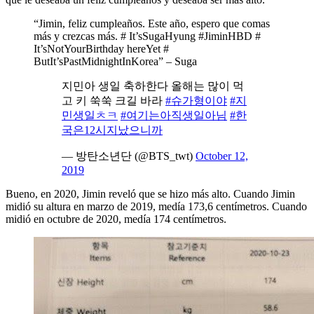
“Jimin, feliz cumpleaños. Este año, espero que comas
más y crezcas más. # It’sSugaHyung #JiminHBD #
It’sNotYourBirthday hereYet #
ButIt’sPastMidnightInKorea” – Suga
지민아 생일 축하한다 올해는 많이 먹
고 키 쑥쑥 크길 바라
#슈가형이야
#지
민생일ㅊㅋ
#여기는아직생일아님
#한
국은12시지났으니까
— 방탄소년단 (@BTS_twt)
October 12,
2019
Bueno, en 2020, Jimin reveló que se hizo más alto. Cuando Jimin
midió su altura en marzo de 2019, medía 173,6 centímetros. Cuando
midió en octubre de 2020, medía 174 centímetros.