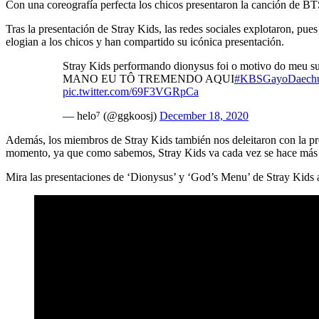
Con una coreografía perfecta los chicos presentaron la canción de BT
Tras la presentación de Stray Kids, las redes sociales explotaron, 
elogian a los chicos y han compartido su icónica presentación.
Stray Kids performando dionysus foi o motivo do meu su
MANO EU TÔ TREMENDO AQUI
#KBSGayoDaechu
pic.twitter.com/69F3VGRpCa
— helo⁷ (@ggkoosj)
December 18, 2020
Además, los miembros de Stray Kids también nos deleitaron con la p
momento, ya que como sabemos, Stray Kids va cada vez se hace más 
Mira las presentaciones de ‘Dionysus’ y ‘God’s Menu’ de Stray Kids 