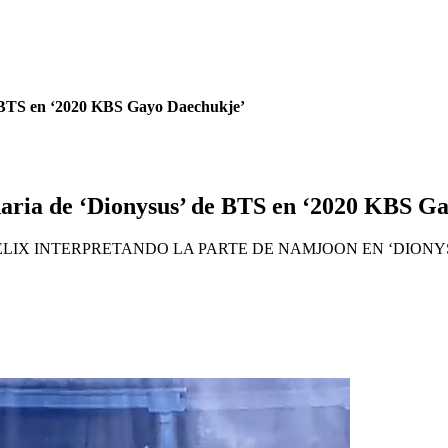
de BTS en ‘2020 KBS Gayo Daechukje’
ndaria de ‘Dionysus’ de BTS en ‘2020 KBS G
FELIX INTERPRETANDO LA PARTE DE NAMJOON EN ‘DIONYSUS’