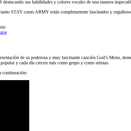
S destacando sus habilidades y colores vocales de una manera impecable
pues tanto STAY como ARMY están completamente fascinados y orgulloso
rto
kje
resentación de su poderosa y muy fascinante canción God’s Menu, demo
popular y cada día crecen más como grupo y como artistas.
a continuación: