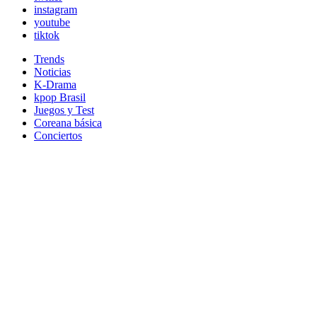
instagram
youtube
tiktok
Trends
Noticias
K-Drama
kpop Brasil
Juegos y Test
Coreana básica
Conciertos