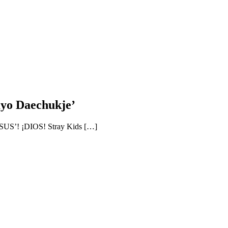
ayo Daechukje’
! ¡DIOS! Stray Kids […]