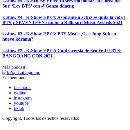
k-show #5 - K-SHOW EP05: El servicio militar en Corea del
Sur, ‘Ley BTS’ con @Gonza.ddaeng
k-show #4 - K-Show EP 04: Aspirante a actriz se quita la vida |
BTS y SEVENTEEN rumbo a Billboard Music Awards 2021
k-show #3 - K-Show EP 03: BTS Meal | ¿Lee Jong Suk en
nuevo kdrama?
k-show #2 - K-Show EP 02: Controversia de Seo Ye Ji | BTS:
BANG BANG CON 2021
Más podcast
Encuéntranos
facebook
twitter
instagram
youtube
tiktok
Copyright. Todos los derechos reservados