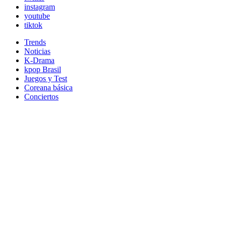
instagram
youtube
tiktok
Trends
Noticias
K-Drama
kpop Brasil
Juegos y Test
Coreana básica
Conciertos