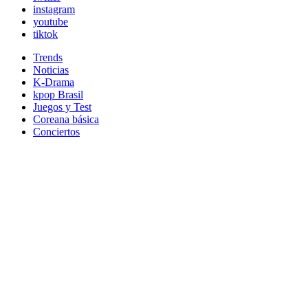
instagram
youtube
tiktok
Trends
Noticias
K-Drama
kpop Brasil
Juegos y Test
Coreana básica
Conciertos