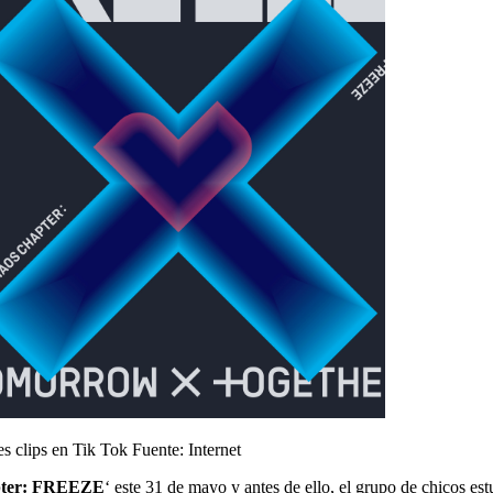
s clips en Tik Tok
Fuente: Internet
pter: FREEZE
‘ este 31 de mayo y antes de ello, el grupo de chicos e