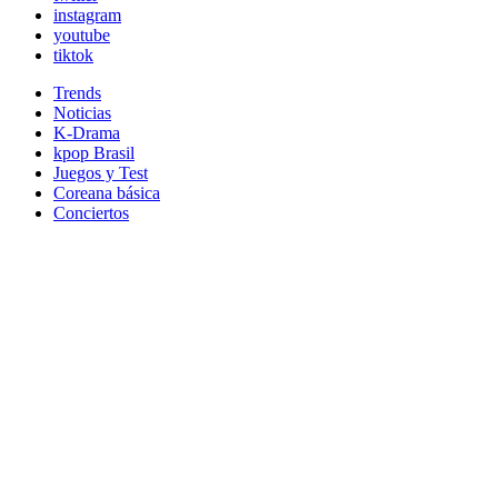
instagram
youtube
tiktok
Trends
Noticias
K-Drama
kpop Brasil
Juegos y Test
Coreana básica
Conciertos