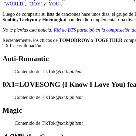
‘
WORLD
‘, ‘
BOY
‘ y ‘
YOU
‘.
Luego de compartir su lista de canciones hace unos días, el grupo d
Soobin, Taehyun
y
Hueningka
i han decidido implementar una diver
No te pierdas esta noticia:
RM de BTS participó en la composició
Recientemente, los chicos de
TOMORROW x TOGETHER
compar
TXT a continuación:
Anti-Romantic
Contenido de TikTok
@txt.bighitent
0X1=LOVESONG (I Know I Love You) feat
Contenido de TikTok
@txt.bighitent
Magic
Contenido de TikTok
@txt.bighitent