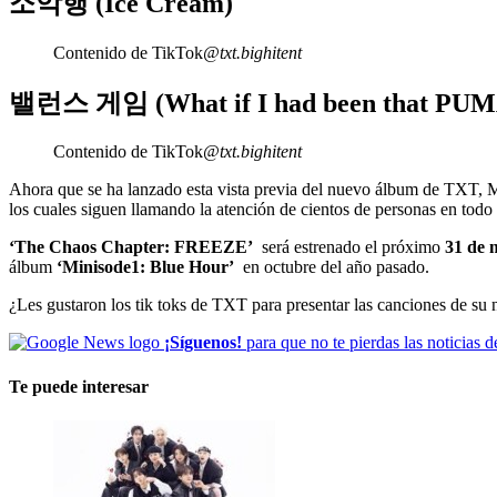
소악행 (Ice Cream)
Contenido de TikTok
@txt.bighitent
밸런스 게임 (What if I had been that PUM
Contenido de TikTok
@txt.bighitent
Ahora que se ha lanzado esta vista previa del nuevo álbum de TXT, M
los cuales siguen llamando la atención de cientos de personas en todo
‘The Chaos Chapter: FREEZE’
será estrenado el próximo
31 de 
álbum
‘Minisode1: Blue Hour’
en octubre del año pasado.
¿Les gustaron los tik toks de TXT para presentar las canciones de su
¡Síguenos!
para que no te pierdas las noticias d
Te puede interesar