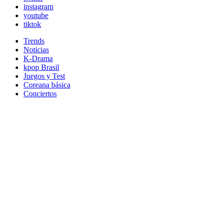
instagram
youtube
tiktok
Trends
Noticias
K-Drama
kpop Brasil
Juegos y Test
Coreana básica
Conciertos