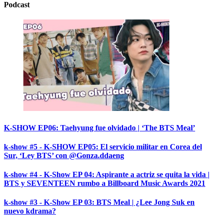
Podcast
K-SHOW EP06: Taehyung fue olvidado | ‘The BTS Meal’
k-show #5 - K-SHOW EP05: El servicio militar en Corea del
Sur, ‘Ley BTS’ con @Gonza.ddaeng
k-show #4 - K-Show EP 04: Aspirante a actriz se quita la vida |
BTS y SEVENTEEN rumbo a Billboard Music Awards 2021
k-show #3 - K-Show EP 03: BTS Meal | ¿Lee Jong Suk en
nuevo kdrama?