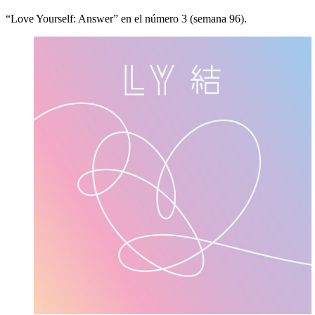
“Love Yourself: Answer” en el número 3 (semana 96).