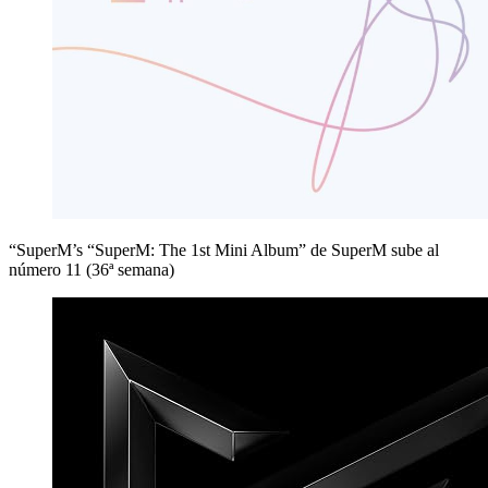
“SuperM’s “SuperM: The 1st Mini Album” de SuperM sube al
número 11 (36ª semana)