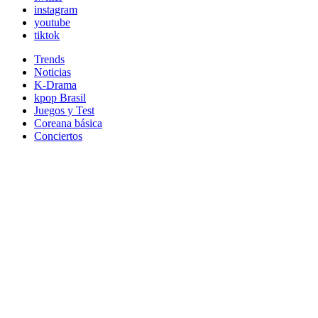
instagram
youtube
tiktok
Trends
Noticias
K-Drama
kpop Brasil
Juegos y Test
Coreana básica
Conciertos