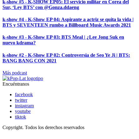
k-show #5 - K-SHOW EP05: El servicio militar en Corea del
Sur, ‘Ley BTS’ con @Gonza.ddaeng
k-show #4 - K-Show EP 04: Aspirante a actriz se quita la vida |
BTS y SEVENTEEN rumbo a Billboard Music Awards 2021
k-show #3 - K-Show EP 03: BTS Meal | ¿Lee Jong Suk en
nuevo kdrama?
k-show #2 - K-Show EP 02: Controversia de Seo Ye Ji | BTS:
BANG BANG CON 2021
Más podcast
Encuéntranos
facebook
twitter
instagram
youtube
tiktok
Copyright. Todos los derechos reservados