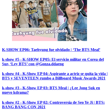
K-SHOW EP06: Taehyung fue olvidado | ‘The BTS Meal’
k-show #5 - K-SHOW EP05: El servicio militar en Corea del
Sur, ‘Ley BTS’ con @Gonza.ddaeng
k-show #4 - K-Show EP 04: Aspirante a actriz se quita la vida |
BTS y SEVENTEEN rumbo a Billboard Music Awards 2021
k-show #3 - K-Show EP 03: BTS Meal | ¿Lee Jong Suk en
nuevo kdrama?
k-show #2 - K-Show EP 02: Controversia de Seo Ye Ji | BTS:
BANG BANG CON 2021