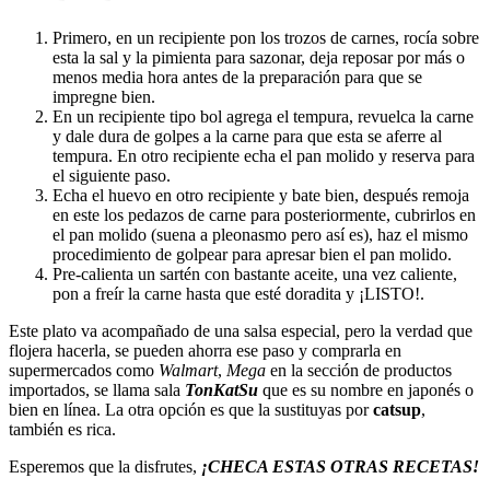
Primero, en un recipiente pon los trozos de carnes, rocía sobre
esta la sal y la pimienta para sazonar, deja reposar por más o
menos media hora antes de la preparación para que se
impregne bien.
En un recipiente tipo bol agrega el tempura, revuelca la carne
y dale dura de golpes a la carne para que esta se aferre al
tempura. En otro recipiente echa el pan molido y reserva para
el siguiente paso.
Echa el huevo en otro recipiente y bate bien, después remoja
en este los pedazos de carne para posteriormente, cubrirlos en
el pan molido (suena a pleonasmo pero así es), haz el mismo
procedimiento de golpear para apresar bien el pan molido.
Pre-calienta un sartén con bastante aceite, una vez caliente,
pon a freír la carne hasta que esté doradita y ¡LISTO!.
Este plato va acompañado de una salsa especial, pero la verdad que
flojera hacerla, se pueden ahorra ese paso y comprarla en
supermercados como
Walmart
,
Mega
en la sección de productos
importados, se llama sala
TonKatSu
que es su nombre en japonés o
bien en línea. La otra opción es que la sustituyas por
catsup
,
también es rica.
Esperemos que la disfrutes,
¡CHECA ESTAS OTRAS RECETAS!