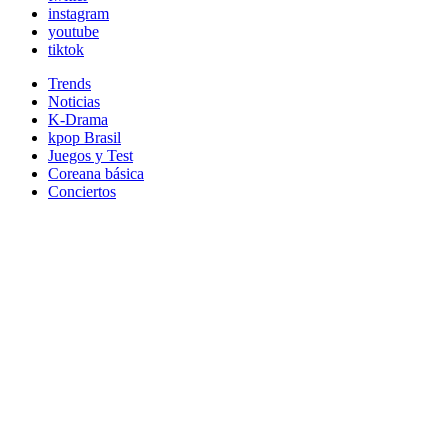
instagram
youtube
tiktok
Trends
Noticias
K-Drama
kpop Brasil
Juegos y Test
Coreana básica
Conciertos